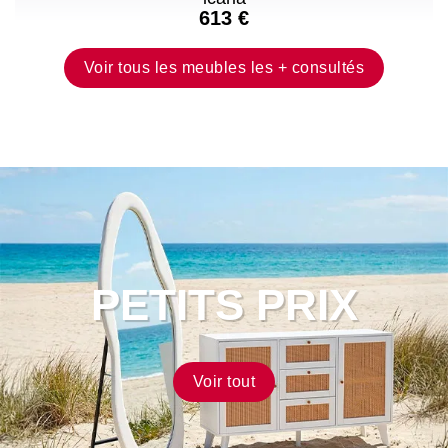
613 €
Voir tous les meubles les + consultés
Djida
Le
canapé
correspond
parfaitement
à
la
description.
PETITS PRIX
L’assise
est
un
peu
Voir tout
dure
mais