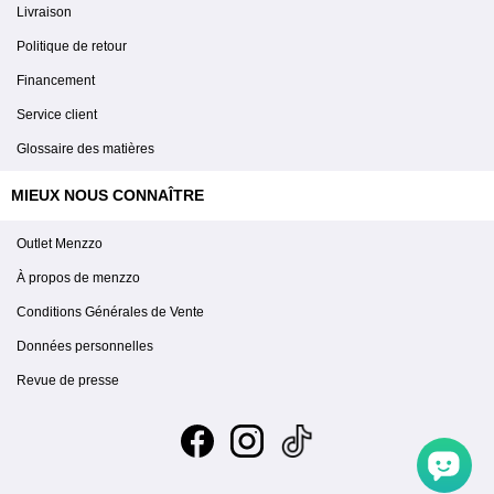
Livraison
est
attractif
Politique de retour
le
Financement
mode
Service client
de
Glossaire des matières
paiement
en
MIEUX NOUS CONNAÎTRE
plusieurs
dois
Outlet Menzzo
est
À propos de menzzo
agréable
reste
Conditions Générales de Vente
a
Données personnelles
recevoir
Revue de presse
la
commande
pour
que