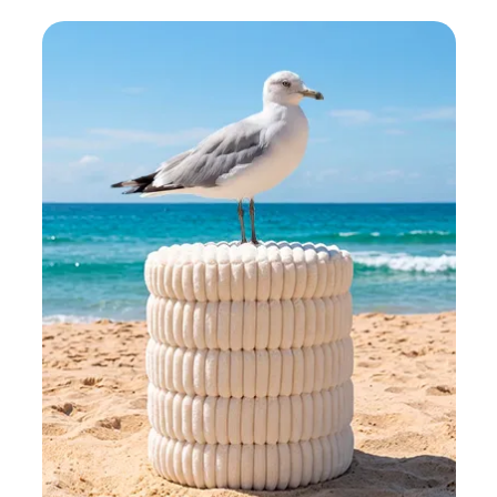
Thierry
Bonjour
ce
site
m’a
été
recommandé
par
mes
parents,
vraiment
top
accessible
simple
en
navigation,