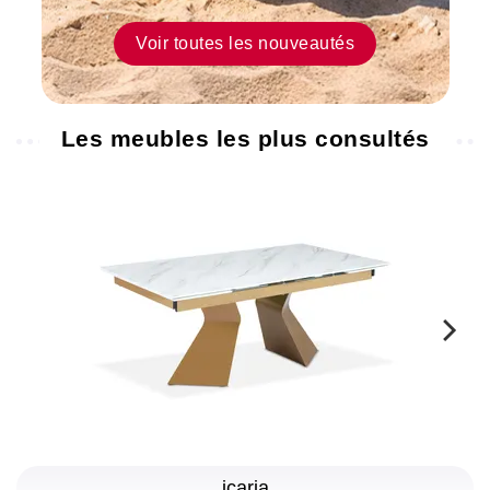
on
Voir toutes les nouveautés
a
validé
notre
commande
Les meubles les plus consultés
rapidement.
16
Catherine
juil.
2026
Déjà
cliente
mes
meubles
viennent
de
ce
icaria
magasin