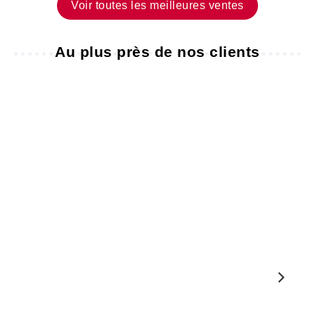
Voir toutes les meilleures ventes
Au plus près de nos clients
DES
CLIENTS
TÉMOIGNAGES
LA
SATISFAITS
VIDÉO
GALERIE
#MENZZOHOME
4
Marie-
août
Laurence
2026
RAS.
TOUT
BIE
ARRIVÉ.
Play
PRODUIT