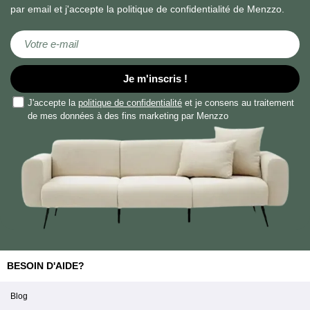
par email et j'accepte la politique de confidentialité de Menzzo.
correcte.
Livraison
Inscription à notre lettre d’information :
très
rapide
donc
Je m'inscris !
très
J'accepte la
politique de confidentialité
et je consens au traitement
appréciable.
de mes données à des fins marketing par Menzzo
Soraya
C'est
mon
tout
premier
BESOIN D'AIDE?
achat,
le
Blog
tarif