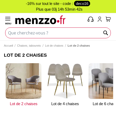
-16% sur tout le site - code :
deco16
Plus que
03j 14h 53min 41s
MENU
Mon 
Accueil
Chaises, tabourets
Lot de chaises
Lot de 2 chaises
LOT DE 2 CHAISES
Lot de 2 chaises
Lot de 4 chaises
Lot de 6 chai