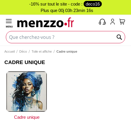
-16% sur tout le site - code :
deco16
Plus que
00j 03h 23min 16s
MENU
Mon 
Accueil
Déco
Toile et affiche
Cadre unique
CADRE UNIQUE
Cadre unique