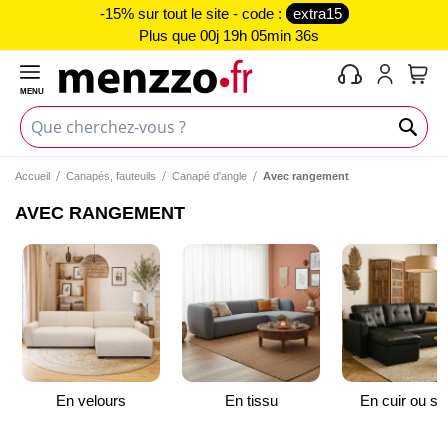
-15% sur tout le site - code :
extra15
Plus que
00j 19h 05min 36s
MENU
Mon 
Accueil
Canapés, fauteuils
Canapé d'angle
Avec rangement
AVEC RANGEMENT
En velours
En tissu
En cuir ou sim