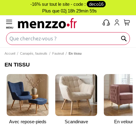
-16% sur tout le site - code :
deco16
Plus que
02j 18h 29min 59s
MENU
Mon 
Accueil
Canapés, fauteuils
Fauteuil
En tissu
EN TISSU
Avec repose-pieds
Scandinave
En velours