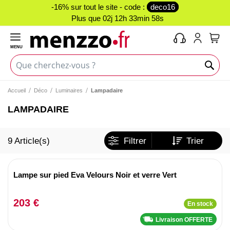
-16% sur tout le site - code :
deco16
Plus que
02j 12h 33min 58s
MENU
Mon 
Accueil
Déco
Luminaires
Lampadaire
LAMPADAIRE
9
Article(s)
Filtrer
Trier
Lampe sur pied Eva Velours Noir et verre Vert
203 €
En stock
Livraison OFFERTE