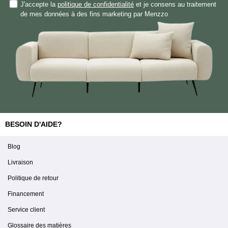
J'accepte la
politique de confidentialité
et je consens au traitement
de mes données à des fins marketing par Menzzo
BESOIN D'AIDE?
Blog
Livraison
Politique de retour
Financement
Service client
Glossaire des matières