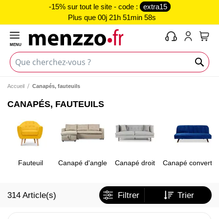
-15% sur tout le site - code :
extra15
Plus que
00j 21h 51min 57s
MENU
Mon 
Accueil
Canapés, fauteuils
CANAPÉS, FAUTEUILS
Fauteuil
Canapé d'angle
Canapé droit
Canapé convertib
314
Article(s)
Filtrer
Trier