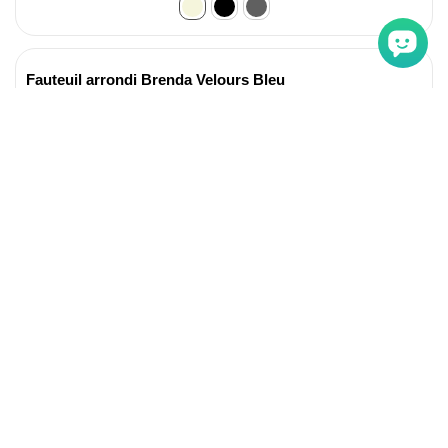
Fauteuil arrondi Brenda Velours Bleu
139 €
En stock
Canapé convertible clic-clac 3 places Carla Velours Rose
229 €
En stock
Fauteuil scandinave + pouf Lylou Tissu Noir