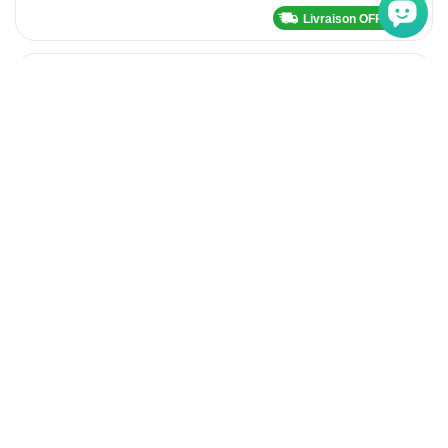
Livraison OFFERTE
Horloge murale octogonale en métal doré
95 €
En stock
Livraison OFFERTE
Horloge murale ronde décorative engrenages Fer M.D.F
Noir et Brun
140 €
En stock
Livraison OFFERTE