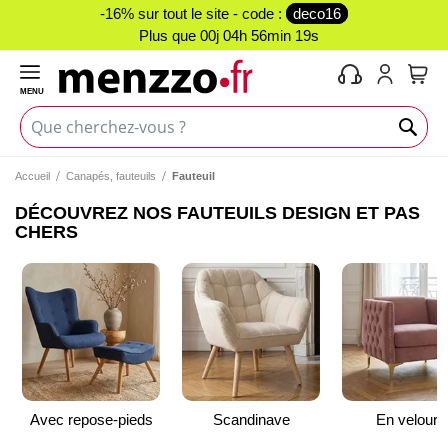
-16% sur tout le site - code :
deco16
Plus que
00j 04h 56min 18s
MENU
Mon 
Accueil
Canapés, fauteuils
Fauteuil
DÉCOUVREZ NOS FAUTEUILS DESIGN ET PAS
CHERS
Avec repose-pieds
Scandinave
En velours