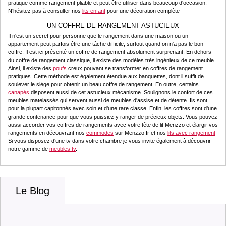
pratique comme rangement pliable et peut être utiliser dans beaucoup d'occasion.
N'hésitez pas à consulter nos
lits enfant
pour une décoration complète
UN COFFRE DE RANGEMENT ASTUCIEUX
Il n'est un secret pour personne que le rangement dans une maison ou un
appartement peut parfois être une tâche difficile, surtout quand on n'a pas le bon
coffre. Il est ici présenté un coffre de rangement absolument surprenant. En dehors
du coffre de rangement classique, il existe des modèles très ingénieux de ce meuble.
Ainsi, il existe des
poufs
creux pouvant se transformer en coffres de rangement
pratiques. Cette méthode est également étendue aux banquettes, dont il suffit de
soulever le siège pour obtenir un beau coffre de rangement. En outre, certains
canapés
disposent aussi de cet astucieux mécanisme. Soulignons le confort de ces
meubles matelassés qui servent aussi de meubles d'assise et de détente. Ils sont
pour la plupart capitonnés avec soin et d'une rare classe. Enfin, les coffres sont d'une
grande contenance pour que vous puissiez y ranger de précieux objets. Vous pouvez
aussi accorder vos coffres de rangements avec votre tête de lit Menzzo et élargir vos
rangements en découvrant nos
commodes
sur Menzzo.fr et nos
lits avec rangement
Si vous disposez d'une tv dans votre chambre je vous invite également à découvrir
notre gamme de
meubles tv
.
Le Blog