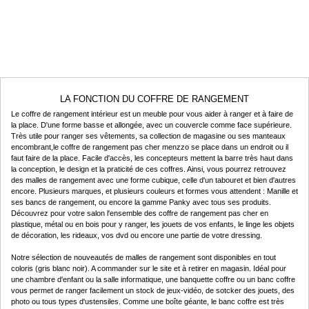
LA FONCTION DU COFFRE DE RANGEMENT
Le coffre de rangement intérieur est un meuble pour vous aider à ranger et à faire de
la place. D'une forme basse et allongée, avec un couvercle comme face supérieure.
Très utile pour ranger ses vêtements, sa collection de magasine ou ses manteaux
encombrant,le coffre de rangement pas cher menzzo se place dans un endroit ou il
faut faire de la place. Facile d'accès, les concepteurs mettent la barre très haut dans
la conception, le design et la praticité de ces coffres. Ainsi, vous pourrez retrouvez
des malles de rangement avec une forme cubique, celle d'un tabouret et bien d'autres
encore. Plusieurs marques, et plusieurs couleurs et formes vous attendent : Manille et
ses bancs de rangement, ou encore la gamme Panky avec tous ses produits.
Découvrez pour votre salon l'ensemble des coffre de rangement pas cher en
plastique, métal ou en bois pour y ranger, les jouets de vos enfants, le linge les objets
de décoration, les rideaux, vos dvd ou encore une partie de votre dressing.
Notre sélection de nouveautés de malles de rangement sont disponibles en tout
coloris (gris blanc noir). A commander sur le site et à retirer en magasin. Idéal pour
une chambre d'enfant ou la salle informatique, une banquette coffre ou un banc coffre
vous permet de ranger facilement un stock de jeux-vidéo, de sotcker des jouets, des
photo ou tous types d'ustensiles. Comme une boîte géante, le banc coffre est très