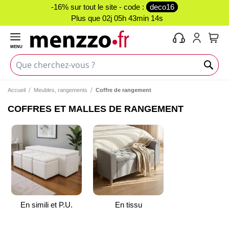
-16% sur tout le site - code :
deco16
Plus que
02j 05h 43min 14s
MENU
Mon 
Accueil
Meubles, rangements
Coffre de rangement
COFFRES ET MALLES DE RANGEMENT
En simili et P.U.
En tissu