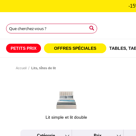
-15
Rechercher
Rechercher
Rechercher
PETITS PRIX
OFFRES SPÉCIALES
TABLES,
TAB
Accueil
Lits, têtes de lit
Lit simple et lit double
Catégorie
Prix