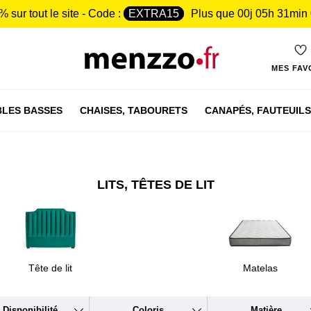
% sur tout le site - Code :
EXTRA15
Plus que
00j 05h 31min
MES FAV
LES BASSES
CHAISES,
TABOURETS
CANAPÉS,
FAUTEUILS
LITS, TÊTES DE LIT
Tête de lit
Matelas
Disponibilité
Coloris
Matière