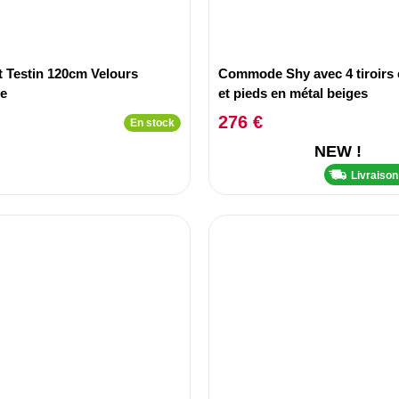
it Testin 120cm Velours
Commode Shy avec 4 tiroirs 
te
et pieds en métal beiges
276 €
En stock
NEW !
Livraiso