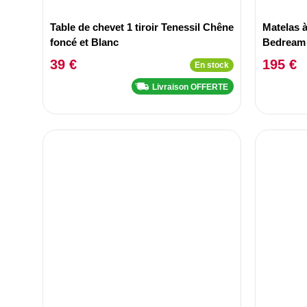
Table de chevet 1 tiroir Tenessil Chêne
Matelas 
foncé et Blanc
Bedream 
ferme 14
39 €
195 €
En stock
Livraison OFFERTE