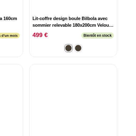
na 160cm
Lit-coffre design boule Bilbola avec
sommier relevable 180x200cm Velours
Taupe
499 €
Bientôt en stock
s d’un mois