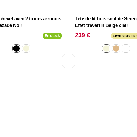
chevet avec 2 tiroirs arrondis
Tête de lit bois sculpté Sere
zade Noir
Effet travertin Beige clair
239 €
En stock
Livré sous plu