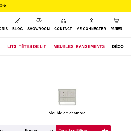
 05s
Mon pan
ORIS
BLOG
SHOWROOM
CONTACT
ME CONNECTER
PANIER
LITS,
TÊTES DE LIT
MEUBLES,
RANGEMENTS
DÉCO
Meuble de chambre
Forme
Tous Les Filtres