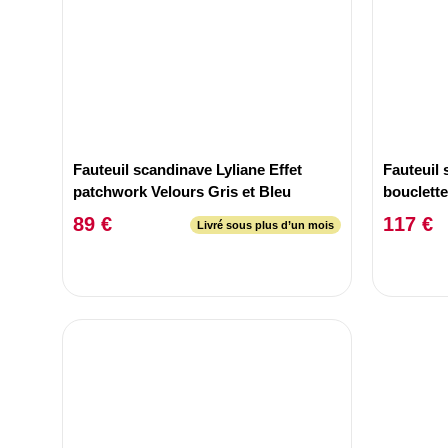
Fauteuil scandinave Lyliane Effet
Fauteuil
patchwork Velours Gris et Bleu
bouclett
89 €
117 €
Livré sous plus d’un mois