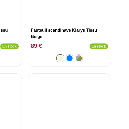
issu
Fauteuil scandinave Klarys Tissu
Beige
89 €
En stock
En stock