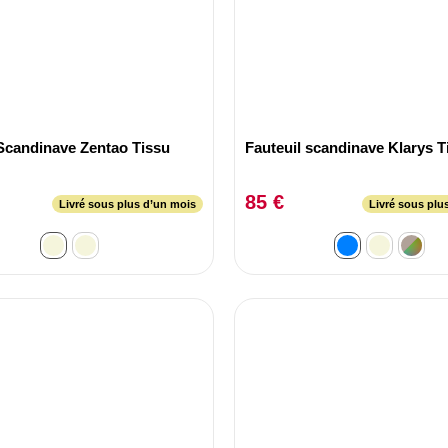
 Scandinave Zentao Tissu
Fauteuil scandinave Klarys T
85 €
Livré sous plus d’un mois
Livré sous plu