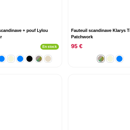
scandinave + pouf Lylou
Fauteuil scandinave Klarys T
r
Patchwork
95 €
En stock