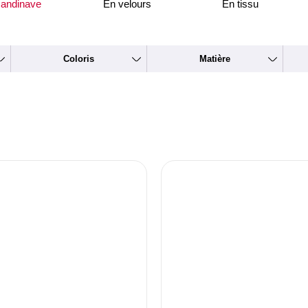
andinave
En velours
En tissu
Coloris
Matière