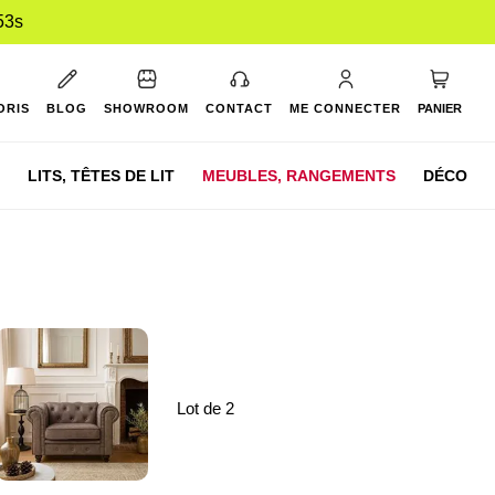
53s
Mon pan
ORIS
BLOG
SHOWROOM
CONTACT
ME CONNECTER
PANIER
LITS,
TÊTES DE LIT
MEUBLES,
RANGEMENTS
DÉCO
Lot de 2