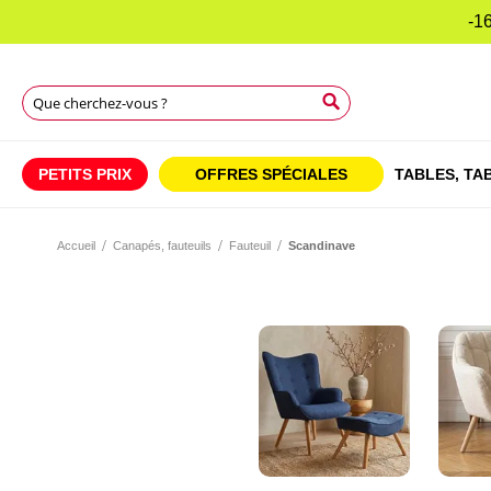
-16
Rechercher
Rechercher
Rechercher
PETITS PRIX
OFFRES SPÉCIALES
TABLES,
TAB
Accueil
Canapés, fauteuils
Fauteuil
Scandinave