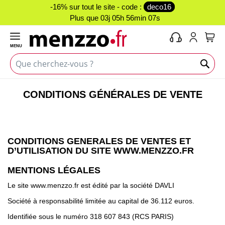
-16% sur tout le site - code :
deco16
Plus que
03j 05h 56min 06s
MENU
Mon 
CONDITIONS GÉNÉRALES DE VENTE
CONDITIONS GENERALES DE VENTES ET
D’UTILISATION DU SITE WWW.MENZZO.FR
MENTIONS LÉGALES
Le site www.menzzo.fr est édité par la société DAVLI
Société à responsabilité limitée au capital de 36.112 euros.
Identifiée sous le numéro 318 607 843 (RCS PARIS)