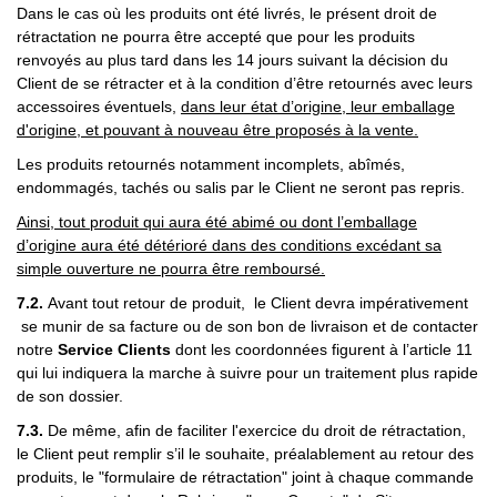
Dans le cas où les produits ont été livrés, le présent droit de
rétractation ne pourra être accepté que pour les produits
renvoyés au plus tard dans les 14 jours suivant la décision du
Client de se rétracter et à la condition d’être retournés avec leurs
accessoires éventuels,
dans leur état d’origine, leur emballage
d'origine, et pouvant à nouveau être proposés à la vente
.
Les produits retournés notamment incomplets, abîmés,
endommagés, tachés ou salis par le Client ne seront pas repris.
Ainsi, tout produit qui aura été abimé ou dont l’emballage
d’origine aura été détérioré dans des conditions excédant sa
simple ouverture ne pourra être remboursé.
7.2.
Avant tout retour de produit, le Client devra impérativement
se munir de sa facture ou de son bon de livraison et de contacter
notre
Service Clients
dont les coordonnées figurent à l’article 11
qui lui indiquera la marche à suivre pour un traitement plus rapide
de son dossier.
7.3.
De même, afin de faciliter l'exercice du droit de rétractation,
le Client peut remplir s’il le souhaite, préalablement au retour des
produits, le "formulaire de rétractation" joint à chaque commande