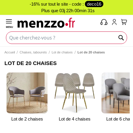
-16% sur tout le site - code :
deco16
Plus que
03j 22h 00min 31s
MENU
Mon 
Accueil
Chaises, tabourets
Lot de chaises
Lot de 20 chaises
LOT DE 20 CHAISES
Lot de 2 chaises
Lot de 4 chaises
Lot de 6 chai