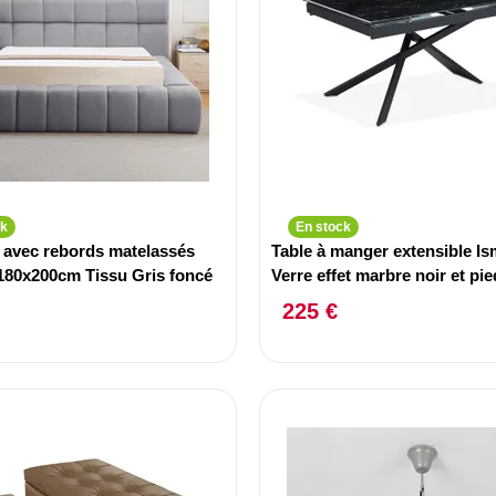
ck
En stock
e avec rebords matelassés
Table à manger extensible Is
180x200cm Tissu Gris foncé
Verre effet marbre noir et pi
Noir
225 €