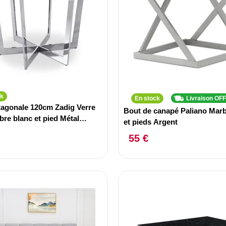
ck
En stock
Livraison OF
xagonale 120cm Zadig Verre
Bout de canapé Paliano Marb
bre blanc et pied Métal
et pieds Argent
55 €