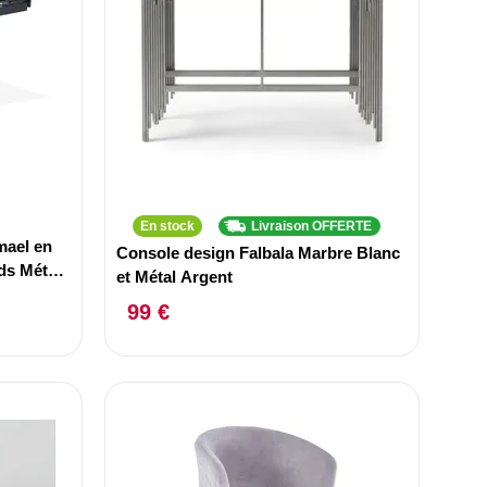
En stock
Livraison OFFERTE
mael en
Console design Falbala Marbre Blanc
eds Métal
et Métal Argent
99 €