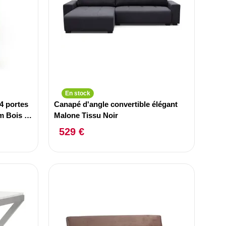
En stock
4 portes
Canapé d'angle convertible élégant
m Bois et
Malone Tissu Noir
529 €