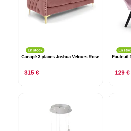
En stock
En sto
Canapé 3 places Joshua Velours Rose
Fauteuil
315 €
129 €