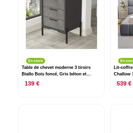
En stock
En sto
Table de chevet moderne 3 tiroirs
Lit-coffr
Biallo Bois foncé, Gris béton et
Challow 
Anthracite
139 €
539 €