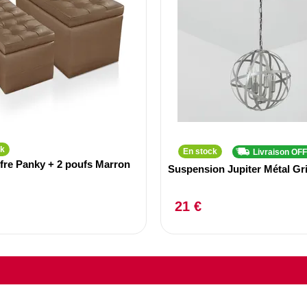
ck
En stock
Livraison OF
fre Panky + 2 poufs Marron
Suspension Jupiter Métal Gr
21 €