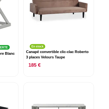
En stock
FERTE
Canapé convertible clic-clac Roberto
re Blanc
3 places Velours Taupe
185 €