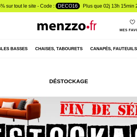
% sur tout le site - Code :
DECO16
Plus que
02j 13h 15min 
MES FAV
LES BASSES
CHAISES,
TABOURETS
CANAPÉS,
FAUTEUILS
DÉSTOCKAGE