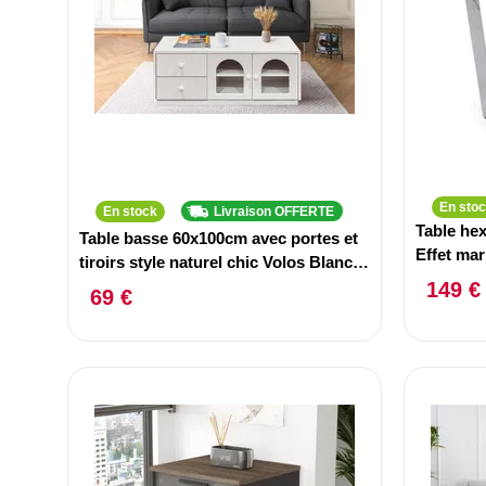
En sto
En stock
Livraison OFFERTE
Table he
Table basse 60x100cm avec portes et
Effet mar
tiroirs style naturel chic Volos Blanc
Argent
texturé
149 €
69 €