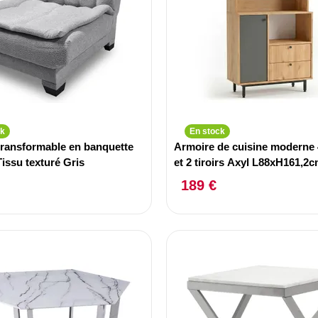
ck
En stock
 transformable en banquette
Armoire de cuisine moderne 
issu texturé Gris
et 2 tiroirs Axyl L88xH161,2c
Anthracite
189 €