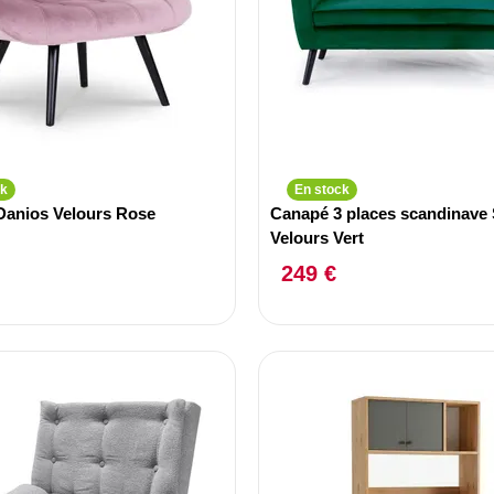
ck
En stock
 Danios Velours Rose
Canapé 3 places scandinave
Velours Vert
249 €