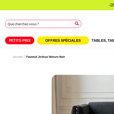
-16
Rechercher
Rechercher
Rechercher
PETITS PRIX
OFFRES SPÉCIALES
TABLES,
TAB
Accueil
Fauteuil Joshua Velours Noir
Skip
to
Skip
the
to
end
the
of
beginning
the
of
images
the
gallery
images