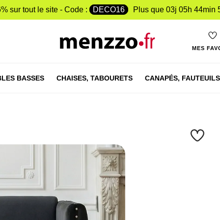
% sur tout le site - Code :
DECO16
Plus que
03j 05h 44min 
MES FAV
LES BASSES
CHAISES,
TABOURETS
CANAPÉS,
FAUTEUILS