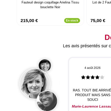
Fauteuil design coquillage Arielina Tissu
Lot de 2 Fau
bouclette Noir
215,00 €
75,00 €
En stock
D
Les avis présentés sur ce
4 août 2026
RAS. TOUT BIE ARRIVÉ
PRODUIT MAIS SANS
SOUCI
Marie-Laurence Lassa