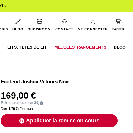
50s
Mon pan
ORIS
BLOG
SHOWROOM
CONTACT
ME CONNECTER
PANIER
LITS,
TÊTES DE LIT
MEUBLES,
RANGEMENTS
DÉCO
Fauteuil Joshua Velours Noir
169,00 €
Prix le plus bas sur 30j
Dont
1,70 €
d’éco-part.
Appliquer la remise en cours