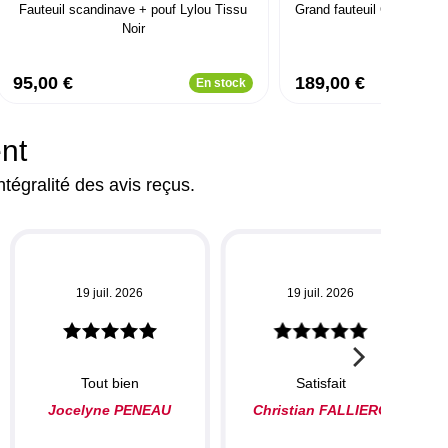
Fauteuil scandinave + pouf Lylou Tissu
Grand fauteuil Chesterfiel
Noir
95,00 €
189,00 €
En stock
ent
ntégralité des avis reçus.
19 juil. 2026
19 juil. 2026
Tout bien
Satisfait
Jocelyne PENEAU
Christian FALLIERO