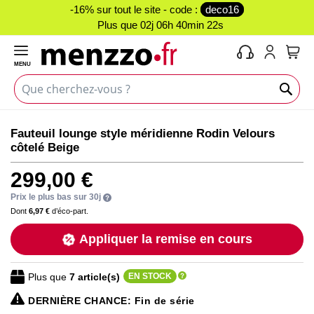
-16% sur tout le site - code :
deco16
Plus que
02j 06h 40min 22s
MENU
Mon 
Skip
Skip
Fauteuil lounge style méridienne Rodin Velours
to
to
côtelé Beige
the
the
end
beginning
299,00 €
of
of
the
the
Prix le plus bas sur 30j
images
images
Dont
6,97 €
d’éco-part.
gallery
gallery
Appliquer la remise en cours
Plus que
7
article(s)
EN STOCK
DERNIÈRE CHANCE
: Fin de série