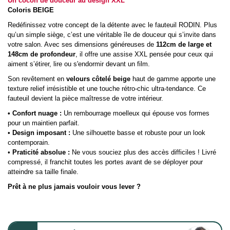
Un cocon de douceur au design XXL
Coloris BEIGE
Redéfinissez votre concept de la détente avec le fauteuil RODIN. Plus
qu’un simple siège, c’est une véritable île de douceur qui s’invite dans
votre salon. Avec ses dimensions généreuses de
112cm de large et
148cm de profondeur
, il offre une assise XXL pensée pour ceux qui
aiment s’étirer, lire ou s'endormir devant un film.
Son revêtement en
velours côtelé beige
haut de gamme apporte une
texture relief irrésistible et une touche rétro-chic ultra-tendance. Ce
fauteuil devient la pièce maîtresse de votre intérieur.
• Confort nuage :
Un rembourrage moelleux qui épouse vos formes
pour un maintien parfait.
•
Design imposant :
Une silhouette basse et robuste pour un look
contemporain.
•
Praticité absolue :
Ne vous souciez plus des accès difficiles ! Livré
compressé, il franchit toutes les portes avant de se déployer pour
atteindre sa taille finale.
Prêt à ne plus jamais vouloir vous lever ?