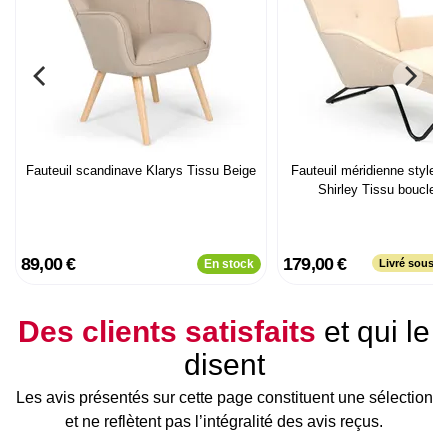
Fauteuil scandinave Klarys Tissu Beige
Fauteuil méridienne style b
Shirley Tissu bouclett
89,00 €
179,00 €
En stock
Livré sous p
Des clients satisfaits
et qui le
disent
Les avis présentés sur cette page constituent une sélection
et ne reflètent pas l’intégralité des avis reçus.