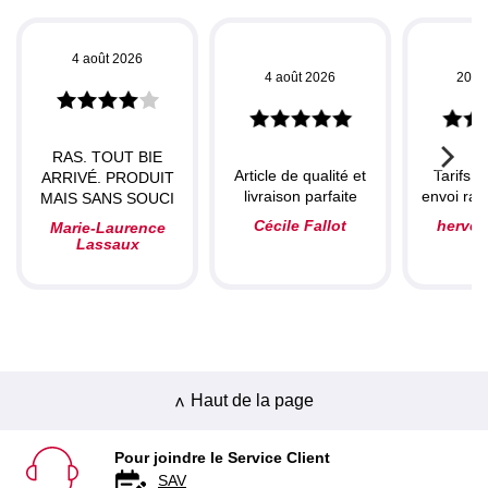
4 août 2026
4 août 2026
20 ju
RAS. TOUT BIE
Article de qualité et
Tarifs c
ARRIVÉ. PRODUIT
livraison parfaite
envoi rapi
MAIS SANS SOUCI
Cécile Fallot
herve
Marie-Laurence
Lassaux
Haut de la page
Pour joindre le Service Client
SAV