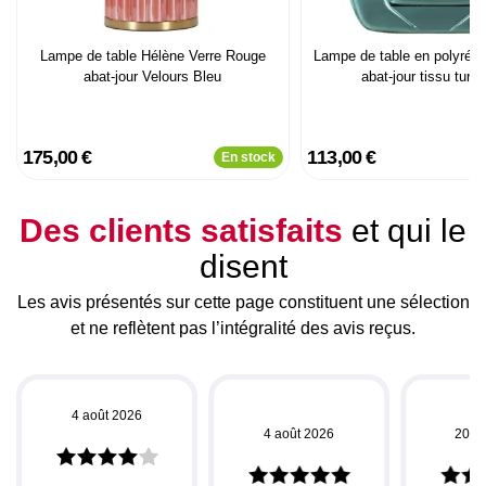
Lampe de table Hélène Verre Rouge
Lampe de table en polyrési
abat-jour Velours Bleu
abat-jour tissu turq
175,00 €
113,00 €
En stock
Des clients satisfaits
et qui le
disent
Les avis présentés sur cette page constituent une sélection
et ne reflètent pas l’intégralité des avis reçus.
4 août 2026
4 août 2026
20 ju