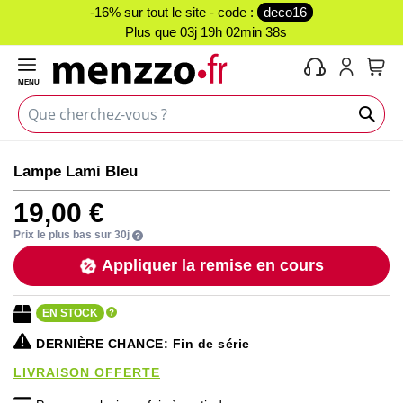
-16% sur tout le site - code :
deco16
Plus que
03j 19h 02min 38s
MENU
Mon 
Skip
Skip
Lampe Lami Bleu
to
to
the
the
19,00 €
end
beginning
of
of
Prix le plus bas sur 30j
the
the
Appliquer la remise en cours
images
images
gallery
gallery
EN STOCK
DERNIÈRE CHANCE
: Fin de série
LIVRAISON OFFERTE