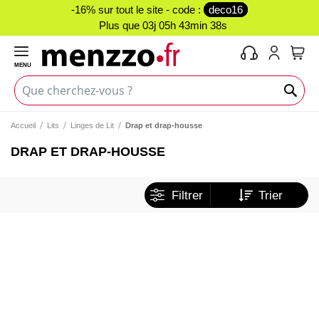
-16% sur tout le site - code :
deco16
Plus que
03j 05h 43min 38s
MENU
Mon 
Accueil
Lits
Linges de Lit
Drap et drap-housse
DRAP ET DRAP-HOUSSE
Filtrer
Trier