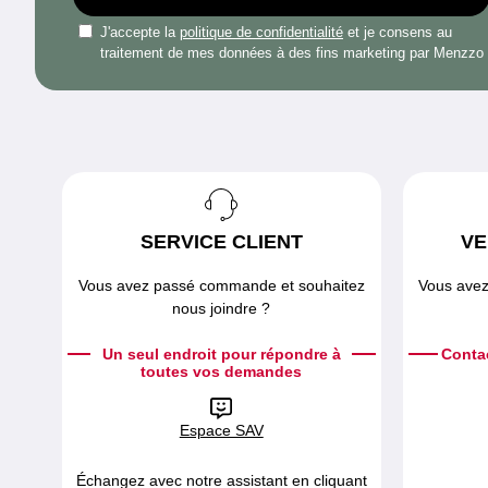
J'accepte la
politique de confidentialité
et je consens au
traitement de mes données à des fins marketing par Menzzo
SERVICE CLIENT
VE
Vous avez passé commande et souhaitez
Vous avez
nous joindre ?
Un seul endroit pour répondre à
Conta
toutes vos demandes
Espace SAV
Échangez avec notre assistant en cliquant