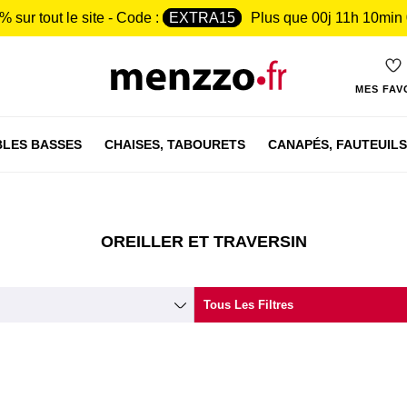
% sur tout le site - Code :
EXTRA15
Plus que
00j 11h 09min
MES FAV
LES BASSES
CHAISES,
TABOURETS
CANAPÉS,
FAUTEUILS
OREILLER ET TRAVERSIN
Tous Les Filtres