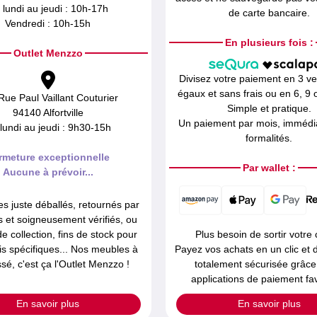
 lundi au jeudi : 10h-17h
de carte bancaire.
Vendredi : 10h-15h
En plusieurs fois :
Outlet Menzzo
Divisez votre paiement en 3 v
égaux et sans frais ou en 6, 9 o
Rue Paul Vaillant Couturier
Simple et pratique.
94140 Alfortville
Un paiement par mois, immédia
lundi au jeudi : 9h30-15h
formalités.
rmeture exceptionnelle
Par wallet :
Aucune à prévoir...
es juste déballés, retournés par
ts et soigneusement vérifiés, ou
de collection, fins de stock pour
Plus besoin de sortir votre 
is spécifiques... Nos meubles à
Payez vos achats en un clic et
ssé, c'est ça l'Outlet Menzzo !
totalement sécurisée grâce
applications de paiement fav
En savoir plus
En savoir plus