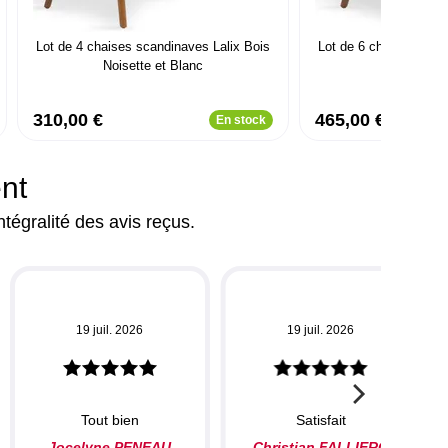
Lot de 4 chaises scandinaves Lalix Bois
Lot de 6 chaises scan
Noisette et Blanc
Noisette e
310,00 €
465,00 €
En stock
ent
ntégralité des avis reçus.
19 juil. 2026
19 juil. 2026
Tout bien
Satisfait
Jocelyne PENEAU
Christian FALLIERO