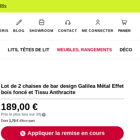
38s
Mon pan
ORIS
BLOG
SHOWROOM
CONTACT
ME CONNECTER
PANIER
LITS,
TÊTES DE LIT
MEUBLES,
RANGEMENTS
DÉCO
Lot de 2 chaises de bar design Galilea Métal Effet
bois foncé et Tissu Anthracite
189,00 €
Prix le plus bas sur 30j
Dont
1,70 €
d’éco-part.
Appliquer la remise en cours