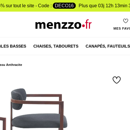
% sur tout le site - Code :
DECO16
Plus que
03j 12h 13min 
MES FAV
LES BASSES
CHAISES,
TABOURETS
CANAPÉS,
FAUTEUILS
issu Anthracite