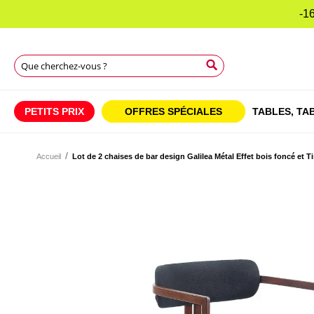
-16
Rechercher
Rechercher
Rechercher
PETITS PRIX
OFFRES SPÉCIALES
TABLES,
TAB
Accueil
Lot de 2 chaises de bar design Galilea Métal Effet bois foncé et T
Skip
to
Skip
the
to
end
the
of
beginning
the
of
images
the
gallery
images