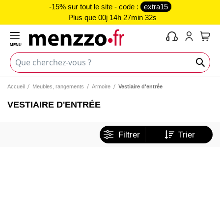
-15% sur tout le site - code :
extra15
Plus que
00j 14h 27min 32s
MENU
Mon 
Accueil
Meubles, rangements
Armoire
Vestiaire d'entrée
VESTIAIRE D'ENTRÉE
Filtrer
Trier