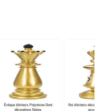
Évêque d'échecs Polyrésine Doré
Roi d'échecs décoratif doré e
décorations Noires
accents noirs