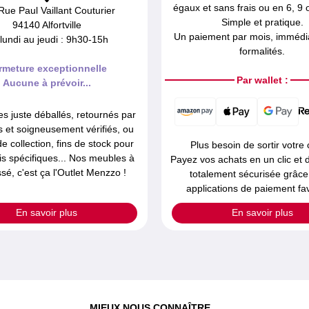
égaux et sans frais ou en 6, 9 o
Rue Paul Vaillant Couturier
Simple et pratique.
94140 Alfortville
Un paiement par mois, immédia
lundi au jeudi : 9h30-15h
formalités.
rmeture exceptionnelle
Par wallet :
Aucune à prévoir...
es juste déballés, retournés par
ts et soigneusement vérifiés, ou
de collection, fins de stock pour
Plus besoin de sortir votre 
is spécifiques... Nos meubles à
Payez vos achats en un clic et
ssé, c'est ça l'Outlet Menzzo !
totalement sécurisée grâce
applications de paiement fav
En savoir plus
En savoir plus
MIEUX NOUS CONNAÎTRE