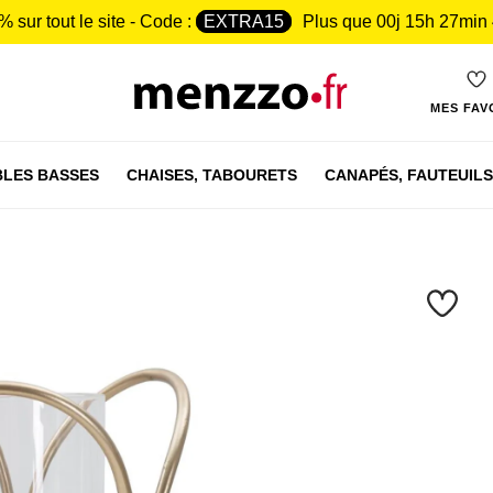
% sur tout le site - Code :
EXTRA15
Plus que
00j 15h 27min
MES FAV
LES BASSES
CHAISES,
TABOURETS
CANAPÉS,
FAUTEUILS