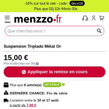
-16% sur tout le site - code :
deco16
Plus que
02j 11h 43min 59s
MENU
Mon 
Skip
Skip
Suspension Triplado Métal Or
to
to
the
the
15,00 €
end
beginning
of
of
Prix le plus bas sur 30j
the
the
Appliquer la remise en cours
images
images
gallery
gallery
Plus que
6
article(s)
EN STOCK
DERNIÈRE CHANCE
: Fin de série
Livraison entre le
10 et 17 août
à partir de
7,00 €