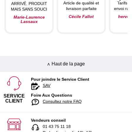
Article de qualité et
Tarifs c
ARRIVÉ. PRODUIT
livraison parfaite
envoi rapi
MAIS SANS SOUCI
Cécile Fallot
herve
Marie-Laurence
Lassaux
Haut de la page
Pour joindre le Service Client
SAV
Foire Aux Questions
SERVICE
CLIENT
Consultez notre FAQ
Vendeurs conseil
01 43 75 11 18