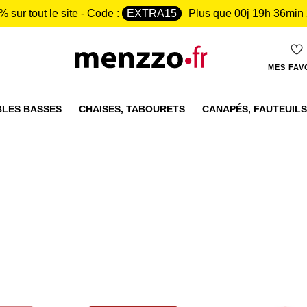
% sur tout le site - Code :
EXTRA15
Plus que
00j 19h 36min
MES FAV
LES BASSES
CHAISES,
TABOURETS
CANAPÉS,
FAUTEUILS