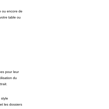
te ou encore de
votre table ou
ées pour leur
lisation du
rait.
 style
et les dossiers