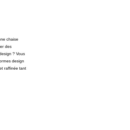
une chaise
ser des
 design ? Vous
 formes design
t raffinée tant