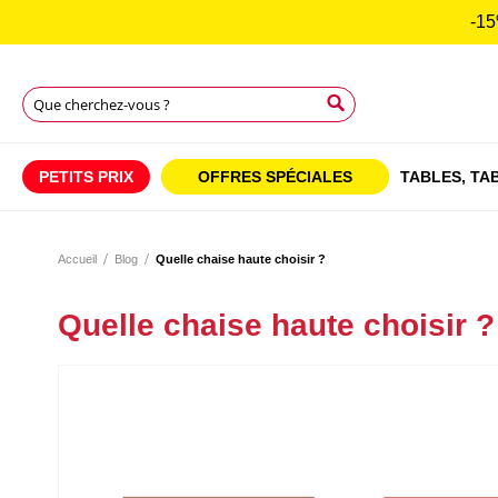
-15
Rechercher
Rechercher
Rechercher
PETITS PRIX
OFFRES SPÉCIALES
TABLES,
TAB
Accueil
Blog
Quelle chaise haute choisir ?
Quelle chaise haute choisir ?