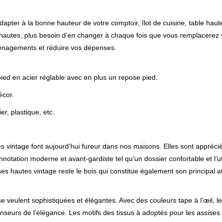
dapter à la bonne hauteur de votre comptoir, îlot de cuisine, table hau
 hautes, plus besoin d’en changer à chaque fois que vous remplacerez 
ménagements et réduire vos dépenses.
ied en acier réglable avec en plus un repose pied.
écor.
r, plastique, etc.
es vintage font aujourd’hui fureur dans nos maisons. Elles sont appréci
tation moderne et avant-gardiste tel qu’un dossier confortable et l’uti
ses hautes vintage reste le bois qui constitue également son principal att
se veulent sophistiquées et élégantes. Avec des couleurs tape à l’œil, le
enseurs de l’élégance. Les motifs des tissus à adoptés pour les assises 