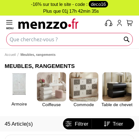
-16% sur tout le site - code :
deco16
Plus que
01j 17h 42min 34s
MENU
Mon 
Accueil
Meubles, rangements
MEUBLES, RANGEMENTS
Armoire
M
Coiffeuse
Commode
Table de chevet
45
Article(s)
Filtrer
Trier