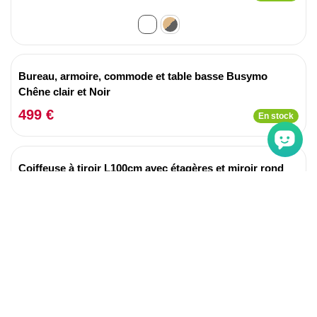
Bureau, armoire, commode et table basse Busymo
Chêne clair et Noir
499 €
En stock
Coiffeuse à tiroir L100cm avec étagères et miroir rond
Onara Bois et Gris
125 €
En stock
Table de chevet Moderne 3 Tiroirs Sylar Chêne foncé et
Anthracite