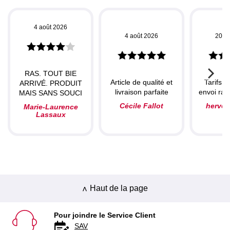
4 août 2026
4 août 2026
20 ju
RAS. TOUT BIE
Article de qualité et
Tarifs c
ARRIVÉ. PRODUIT
livraison parfaite
envoi rapi
MAIS SANS SOUCI
Cécile Fallot
herve
Marie-Laurence
Lassaux
Haut de la page
Pour joindre le Service Client
SAV