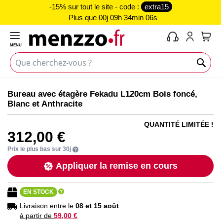
-15% sur tout le site - code :
extra15
Plus que
00j 09h 34min 06s
MENU
Mon 
Skip
Skip
Bureau avec étagère Fekadu L120cm Bois foncé,
to
to
Blanc et Anthracite
the
the
end
beginning
QUANTITÉ LIMITÉE !
of
of
312,00 €
the
the
images
images
Prix le plus bas sur 30j
gallery
gallery
Appliquer la remise en cours
EN STOCK
Livraison entre le
08 et 15 août
à partir de
59,00 €