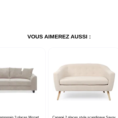
VOUS AIMEREZ AUSSI :
emporain 3 places Mozart
Canapé 2 places style scandinave Savoy