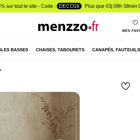
% sur tout le site - Code :
DECO16
Plus que
03j 09h 58min 
MES FAV
LES BASSES
CHAISES,
TABOURETS
CANAPÉS,
FAUTEUILS
e