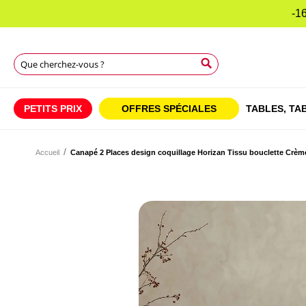
-16
Rechercher
Rechercher
Rechercher
PETITS PRIX
OFFRES SPÉCIALES
TABLES,
TAB
Accueil
Canapé 2 Places design coquillage Horizan Tissu bouclette Crèm
Skip
to
Skip
the
to
end
the
of
beginning
the
of
images
the
gallery
images