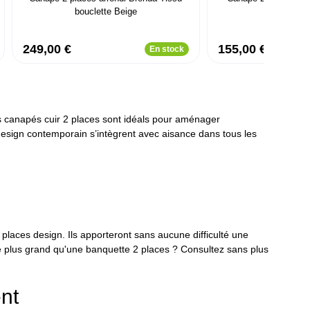
bouclette Beige
Tissu B
249,00 €
155,00 €
En stock
os canapés cuir 2 places sont idéals pour aménager
design contemporain s’intègrent avec aisance dans tous les
laces design. Ils apporteront sans aucune difficulté une
de plus grand qu'une banquette 2 places ? Consultez sans plus
ent