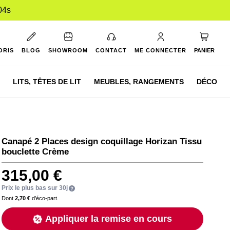
03s
Mon pan
ORIS
BLOG
SHOWROOM
CONTACT
ME CONNECTER
PANIER
LITS,
TÊTES DE LIT
MEUBLES,
RANGEMENTS
DÉCO
Canapé 2 Places design coquillage Horizan Tissu
bouclette Crème
315,00 €
Prix le plus bas sur 30j
Dont
2,70 €
d’éco-part.
Appliquer la remise en cours