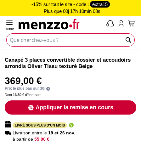
-15% sur tout le site - code :
extra15
Plus que
00j 17h 10min 08s
MENU
Mon 
Skip
Skip
Canapé 3 places convertible dossier et accoudoirs
to
to
arrondis Oliver Tissu texturé Beige
the
the
end
beginning
369,00 €
of
of
the
the
Prix le plus bas sur 30j
images
images
Dont
13,50 €
d’éco-part.
gallery
gallery
Appliquer la remise en cours
LIVRÉ SOUS PLUS D’UN MOIS
Livraison entre le
19 et 26 nov.
à partir de
55,00 €