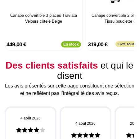
Canapé convertible 3 places Traviata
Canapé convertible 2 pla
Velours côtelé Beige
Tissu bouclette C
449,00 €
319,00 €
En stock
Livré sous p
Des clients satisfaits
et qui le
disent
Les avis présentés sur cette page constituent une sélection
et ne reflètent pas l’intégralité des avis reçus.
4 août 2026
4 août 2026
20 ju