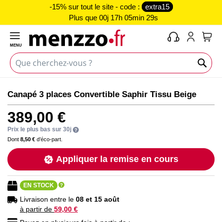
-15% sur tout le site - code :
extra15
Plus que
00j 17h 05min 28s
MENU
Mon 
Skip
Skip
Canapé 3 places Convertible Saphir Tissu Beige
to
to
the
the
389,00 €
end
beginning
of
of
Prix le plus bas sur 30j
the
the
Dont
8,50 €
d’éco-part.
images
images
Appliquer la remise en cours
gallery
gallery
EN STOCK
Livraison entre le
08 et 15 août
à partir de
59,00 €