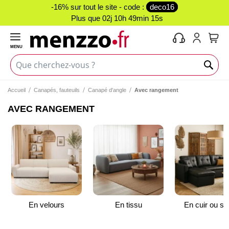
-16% sur tout le site - code :
deco16
Plus que
02j 10h 49min 15s
MENU
Mon 
Accueil
Canapés, fauteuils
Canapé d'angle
Avec rangement
AVEC RANGEMENT
En velours
En tissu
En cuir ou sim