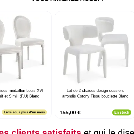
aises médaillon Louis XVI
Lot de 2 chaises design dossiers
f et Simili (P.U) Blanc
arrondis Cotony Tissu bouclette Blanc
155,00 €
Livré sous plus d’un mois
En stock
es clients satisfaits
et qui le dis