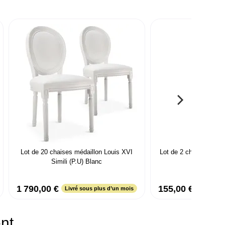
Lot de 20 chaises médaillon Louis XVI
Lot de 2 chaises scan
Simili (P.U) Blanc
Noisette &
1 790,00 €
155,00 €
Livré sous plus d’un mois
ent