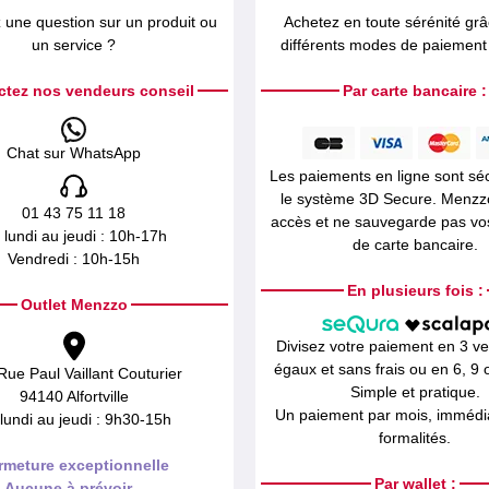
 une question sur un produit ou
Achetez en toute sérénité gr
un service ?
différents modes de paiement 
ctez nos vendeurs conseil
Par carte bancaire :
Chat sur WhatsApp
Les paiements en ligne sont sé
le système 3D Secure. Menzz
01 43 75 11 18
accès et ne sauvegarde pas v
 lundi au jeudi : 10h-17h
de carte bancaire.
Vendredi : 10h-15h
En plusieurs fois :
Outlet Menzzo
Divisez votre paiement en 3 v
égaux et sans frais ou en 6, 9 o
Rue Paul Vaillant Couturier
Simple et pratique.
94140 Alfortville
Un paiement par mois, immédia
lundi au jeudi : 9h30-15h
formalités.
rmeture exceptionnelle
Par wallet :
Aucune à prévoir...