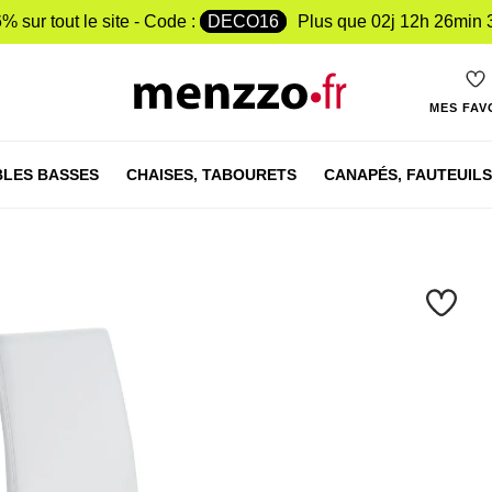
% sur tout le site - Code :
DECO16
Plus que
02j 12h 26min 
MES FAV
LES BASSES
CHAISES,
TABOURETS
CANAPÉS,
FAUTEUILS