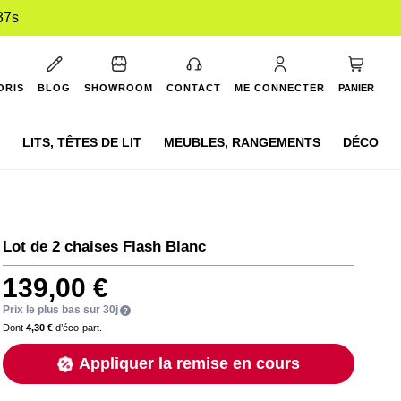
36s
Mon pan
ORIS
BLOG
SHOWROOM
CONTACT
ME CONNECTER
PANIER
LITS,
TÊTES DE LIT
MEUBLES,
RANGEMENTS
DÉCO
Lot de 2 chaises Flash Blanc
139,00 €
Prix le plus bas sur 30j
Dont
4,30 €
d’éco-part.
Appliquer la remise en cours