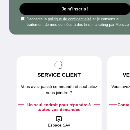
Je m'inscris !
J'accepte la
politique de confidentialité
et je consens au
traitement de mes données à des fins marketing par Menzzo
SERVICE CLIENT
VE
Vous avez passé commande et souhaitez
Vous avez
nous joindre ?
Un seul endroit pour répondre à
Conta
toutes vos demandes
Espace SAV