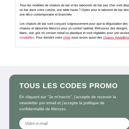
Tous les modèles de chaises de bar et les tabourets de bar pas cher sont dispo
un bar dans votre cuisine, une table haute ? Optez pour le tabouret de bar de
une déco contemporaine et branchée.
Les chaises de bar sont conçues soigneusement pour que la dégustation des diff
chaises et tabourets Menzzo pour un confort optimal. Retrouvez des designs, 
blanc, noir, gris en version métal ou plastique et sont réglables pour une a
empilables
. Pour étendre votre
choix
nous avons aussi des
chaises médaillon
TOUS LES CODES PROMO
En cliquant sur "Je m'inscris", j'accepte de recevoir la
newsletter par email et j'accepte la politique de
confidentialité de Menzzo.
Inscription à notre lettre d’information :