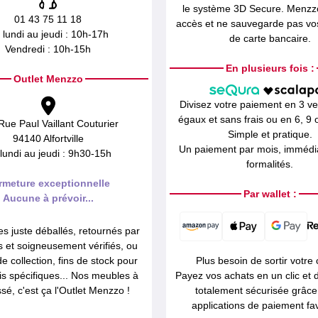
le système 3D Secure. Menzz
01 43 75 11 18
accès et ne sauvegarde pas v
 lundi au jeudi : 10h-17h
de carte bancaire.
Vendredi : 10h-15h
En plusieurs fois :
Outlet Menzzo
Divisez votre paiement en 3 v
égaux et sans frais ou en 6, 9 o
Rue Paul Vaillant Couturier
Simple et pratique.
94140 Alfortville
Un paiement par mois, immédia
lundi au jeudi : 9h30-15h
formalités.
rmeture exceptionnelle
Par wallet :
Aucune à prévoir...
es juste déballés, retournés par
ts et soigneusement vérifiés, ou
de collection, fins de stock pour
Plus besoin de sortir votre 
is spécifiques... Nos meubles à
Payez vos achats en un clic et
ssé, c'est ça l'Outlet Menzzo !
totalement sécurisée grâce
applications de paiement fav