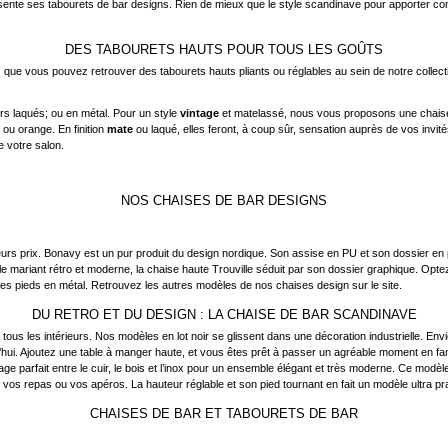
e ses tabourets de bar designs. Rien de mieux que le style scandinave pour apporter conviv
DES TABOURETS HAUTS POUR TOUS LES GOÛTS
hez que vous pouvez retrouver des tabourets hauts pliants ou réglables au sein de notre collec
irs laqués; ou en métal. Pour un style
vintage
et matelassé, nous vous proposons une chaise 
ou orange. En finition
mate
ou laqué, elles feront, à coup sûr, sensation auprès de vos inv
e votre salon.
NOS CHAISES DE BAR DESIGNS
urs prix. Bonavy est un pur produit du design nordique. Son assise en PU et son dossier en 
yle mariant rétro et moderne, la chaise haute Trouville séduit par son dossier graphique. Op
ses pieds en métal. Retrouvez les autres modèles de nos chaises design sur le site.
DU RETRO ET DU DESIGN : LA CHAISE DE BAR SCANDINAVE
us les intérieurs. Nos modèles en lot noir se glissent dans une décoration industrielle. Envi
rd’hui. Ajoutez une table à manger haute, et vous êtes prêt à passer un agréable moment en
parfait entre le cuir, le bois et l’inox pour un ensemble élégant et très moderne. Ce modèle
vos repas ou vos apéros. La hauteur réglable et son pied tournant en fait un modèle ultra pra
CHAISES DE BAR ET TABOURETS DE BAR