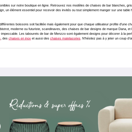
nibles sur notre boutique en ligne. Retrouvez nos modèles de chaises de bar blanches, grises
sign, un élément essentiel pour recevoir des invités ou tout simplement manger sur une table
érentes boissons soit facilitée mais également pour que chaque utilisateur profite d'une cha
bistrot, moderne ou futuriste, scandinaves, des chaises de bar designs de marque Dana, et 
ssise impeccable. Les tabourets de bar de Menzzo sont également designs pour décorer à la p
s
, des
chaises en inox
et aussi des
chaises matelassées
. N'hésitez pas à y jeter un coup d’œi