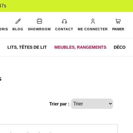
46s
Mon pan
ORIS
BLOG
SHOWROOM
CONTACT
ME CONNECTER
PANIER
LITS,
TÊTES DE LIT
MEUBLES,
RANGEMENTS
DÉCO
S
Trier par :