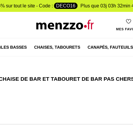
% sur tout le site - Code :
DECO16
Plus que
03j 03h 32min 
MES FAV
LES BASSES
CHAISES,
TABOURETS
CANAPÉS,
FAUTEUILS
CHAISE DE BAR ET TABOURET DE BAR PAS CHER