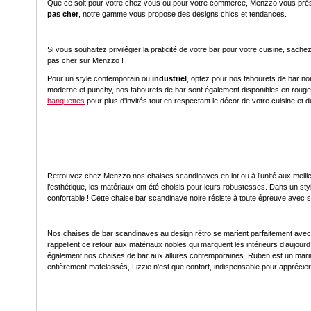
Que ce soit pour votre chez vous ou pour votre commerce, Menzzo vous présent
pas cher
, notre gamme vous propose des designs chics et tendances.
Si vous souhaitez privilégier la praticité de votre bar pour votre cuisine, sac
pas cher sur Menzzo !
Pour un style contemporain ou
industriel
, optez pour nos tabourets de bar no
moderne et punchy, nos tabourets de bar sont également disponibles en rouge 
banquettes
pour plus d'invités tout en respectant le décor de votre cuisine et d
Retrouvez chez Menzzo nos chaises scandinaves en lot ou à l’unité aux meille
l’esthétique, les matériaux ont été choisis pour leurs robustesses. Dans un st
confortable ! Cette chaise bar scandinave noire résiste à toute épreuve avec 
Nos chaises de bar scandinaves au design rétro se marient parfaitement avec to
rappellent ce retour aux matériaux nobles qui marquent les intérieurs d’aujou
également nos chaises de bar aux allures contemporaines. Ruben est un mariage 
entièrement matelassés, Lizzie n’est que confort, indispensable pour apprécier 