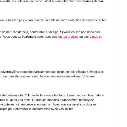
ialité et chaleur à une pièce ! idéal si vous chercher des
chaises de bar
tion. N'hésitez pas à parcourir l'ensemble de notre collection de chaises de bar
de bar Chesterfield, confortable et design. Si vous voulez une déco plus
ités. Vous pouvez également opter pour des
lots de chaises
ou des
bancs et
polypropylène épousent parfaitement ses pieds en bois résistant. En plus de
tez pour plus de douceur avec Jody et son assise en velours. Vraiment
e de bohême chic ? Trouville fera votre bonheur. Leurs pieds en bois naturel
 famille ou avec vos amis. Outres les modèles scandinaves, découvrez
 existe en noir, en beige et en marron. Avec son assise et son dossier
tique pour entretenir la conversation avec vos invités.