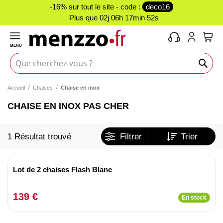
-16% sur tout le site - code :
deco16
Plus que
02j 06h 17min 51s
MENU
Mon 
Accueil
Chaises
Chaise en inox
CHAISE EN INOX PAS CHER
1 Résultat trouvé
Filtrer
Trier
Lot de 2 chaises Flash Blanc
139 €
En stock