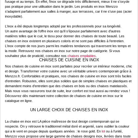
l'usage et au temps. En effet, l'inox se dégrade très difficilement, mieux il ne s'oxyde
pas pratique pour une utilisation dans le jardin. Les produits en inox Menzzo
s'adaptent parfaitement aux salles à manger, aux terrasses, car il ne s'use pas (acier
inoxydable).
L'inox a été depuis longtemps adopté par les professionnels pour sa longévité.
Un autre avantage de l'offre inox est qu'il s'épouse parfaitement avec d'autres
matières telles que le cuir, le tissu pour donner des chaises de toute beauté. Les
chaises en inox existent en plusieurs coloris et ne sont pas difficiles à l'entretien.
L'inox compte de nos jours parmi les matières tendances qui traversent les temps et
la mode. Retrouvez nos chaises en inox sur notre page de catégorie. Si vous
souhaitez plus de praticité, consultez nos
chaises empilables
.
CHAISES DE CUISINE EN INOX
Nos chaises de cuisine en inox sont parfaites pour recréer un intérieur moderne, chic
et design. Transformer votre cuisine avec un véritable univers contemporain grâce à
Menzzo.fr. Confortables et pratiques, nos chaises de cuisine en inox sont très faciles
d'entretien. Robustes, elles sont plus solides que de simples chaises en plastiques et
demandent moins d'entretien que des chaises en bois ou des chaises matelassés.
Mais nous vous rassurons tout de suite, leur confort est tout aussi au rendez vous !
Découvrez dès maintenant notre collection de chaises de cuisine en inox sur le
catalogue en ligne.
UN LARGE CHOIX DE CHAISES EN INOX
La chaise en inox est LA pièce maîtresse de tout design contemporain qui se
respecte. On y retrouve le traditionnel métal doré et argenté, sans oublier la couleur
qui a le vent en poupe depuis quelques années : le rose gold. En
lot
ou à l’unité,
Menzzo vous propose une large gamme de chaises designs inox, livrées dans toute