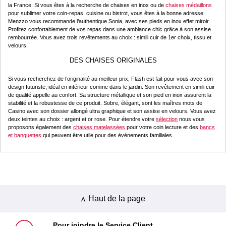
la France. Si vous êtes à la recherche de chaises en inox ou de
chaises médaillons
pour sublimer votre coin-repas, cuisine ou bistrot, vous êtes à la bonne adresse.
Menzzo vous recommande l’authentique Sonia, avec ses pieds en inox effet miroir.
Profitez confortablement de vos repas dans une ambiance chic grâce à son assise
rembourrée. Vous avez trois revêtements au choix : simili cuir de 1er choix, tissu et
velours.
DES CHAISES ORIGINALES
Si vous recherchez de l’originalité au meilleur prix, Flash est fait pour vous avec son
design futuriste, idéal en intérieur comme dans le jardin. Son revêtement en simili cuir
de qualité appelle au confort. Sa structure métallique et son pied en inox assurent la
stabilité et la robustesse de ce produit. Sobre, élégant, sont les maîtres mots de
Casino avec son dossier allongé ultra graphique et son assise en velours. Vous avez
deux teintes au choix : argent et or rose. Pour étendre votre
sélection
nous vous
proposons également des
chaises matelassées
pour votre coin lecture et des
bancs
et banquettes
qui peuvent être utile pour des événements familiales.
Haut de la page
Pour joindre le Service Client