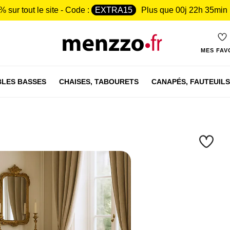
% sur tout le site - Code :
EXTRA15
Plus que
00j 22h 35min
MES FAV
LES BASSES
CHAISES,
TABOURETS
CANAPÉS,
FAUTEUILS