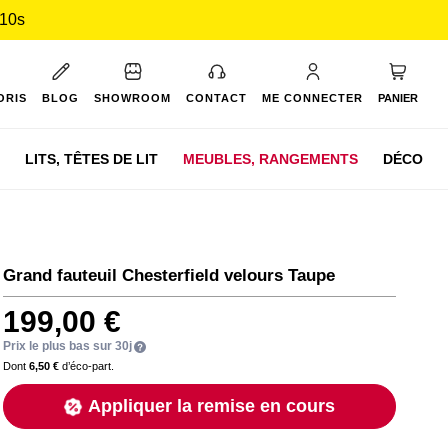
 09s
Mon pan
ORIS
BLOG
SHOWROOM
CONTACT
ME CONNECTER
PANIER
LITS,
TÊTES DE LIT
MEUBLES,
RANGEMENTS
DÉCO
Grand fauteuil Chesterfield velours Taupe
199,00 €
Prix le plus bas sur 30j
Dont
6,50 €
d’éco-part.
Appliquer la remise en cours