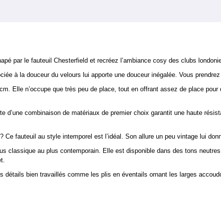
pé par le fauteuil Chesterfield et recréez l’ambiance cosy des clubs londonie
ée à la douceur du velours lui apporte une douceur inégalée. Vous prendrez pla
m. Elle n’occupe que très peu de place, tout en offrant assez de place pour 
.
faite d’une combinaison de matériaux de premier choix garantit une haute résis
 Ce fauteuil au style intemporel est l’idéal. Son allure un peu vintage lui do
plus classique au plus contemporain. Elle est disponible dans des tons neutres
t.
s détails bien travaillés comme les plis en éventails ornant les larges accoud