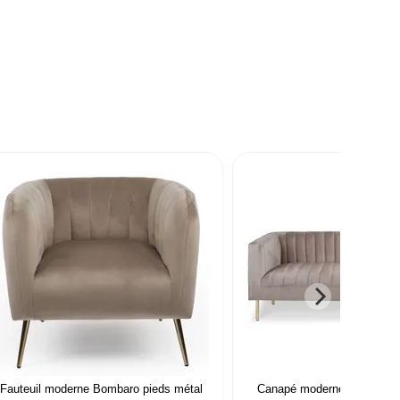
Fauteuil moderne Bombaro pieds métal
Canapé moderne 3 places à