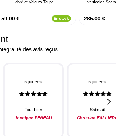
doré et Velours Taupe
verticales Sacramento Vel
159,00 €
285,00 €
En stock
ent
ntégralité des avis reçus.
19 juil. 2026
19 juil. 2026
Tout bien
Satisfait
Jocelyne PENEAU
Christian FALLIERO