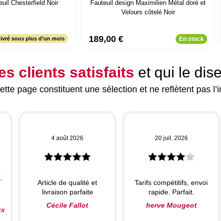
uil Chesterfield Noir
Fauteuil design Maximilien Métal doré et
Velours côtelé Noir
189,00 €
ivré sous plus d’un mois
En stock
es clients satisfaits
et qui le dis
tte page constituent une sélection et ne reflètent pas l’i
4 août 2026
20 juil. 2026
.
Article de qualité et
Tarifs compétitifs, envoi
livraison parfaite
rapide. Parfait.
Cécile Fallot
herve Mougeot
ux