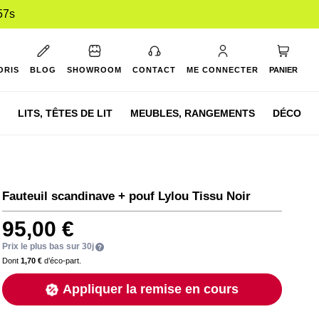
56s
Mon pan
ORIS
BLOG
SHOWROOM
CONTACT
ME CONNECTER
PANIER
LITS,
TÊTES DE LIT
MEUBLES,
RANGEMENTS
DÉCO
Fauteuil scandinave + pouf Lylou Tissu Noir
95,00 €
Prix le plus bas sur 30j
Dont
1,70 €
d’éco-part.
Appliquer la remise en cours