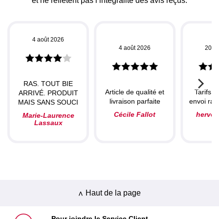
et ne reflètent pas l’intégralité des avis reçus.
4 août 2026
4 août 2026
20 ju
RAS. TOUT BIE
Article de qualité et
Tarifs c
ARRIVÉ. PRODUIT
livraison parfaite
envoi rapi
MAIS SANS SOUCI
Cécile Fallot
herve
Marie-Laurence
Lassaux
Haut de la page
Pour joindre le Service Client