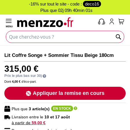
-16% sur tout le site - code :
deco16
Plus que
02j 09h 40min 00s
MENU
Mon 
Skip
Skip
Lit Coffre Songe + Sommier Tissu Beige 180cm
to
to
the
the
315,00 €
end
beginning
of
of
Prix le plus bas sur 30j
the
the
Dont
4,00 €
d’éco-part.
images
images
Appliquer la remise en cours
gallery
gallery
Plus que
3
article(s)
EN STOCK
Livraison entre le
10 et 17 août
à partir de
59,00 €