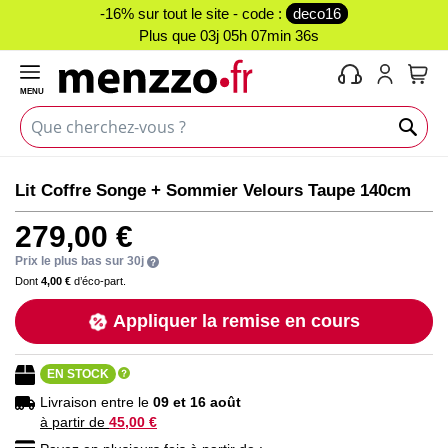
-16% sur tout le site - code :
deco16
Plus que
03j 05h 07min 35s
MENU
Mon 
Skip
Skip
Lit Coffre Songe + Sommier Velours Taupe 140cm
to
to
the
the
279,00 €
end
beginning
of
of
Prix le plus bas sur 30j
the
the
Dont
4,00 €
d’éco-part.
images
images
Appliquer la remise en cours
gallery
gallery
EN STOCK
Livraison entre le
09 et 16 août
à partir de
45,00 €