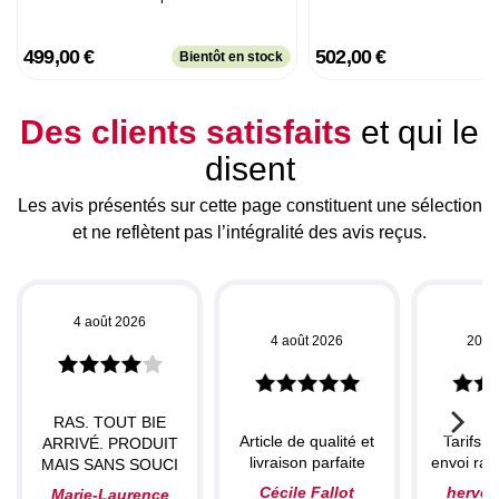
499,00 €
502,00 €
Bientôt en stock
Des clients satisfaits
et qui le
disent
Les avis présentés sur cette page constituent une sélection
et ne reflètent pas l’intégralité des avis reçus.
4 août 2026
4 août 2026
20 ju
RAS. TOUT BIE
Article de qualité et
Tarifs c
ARRIVÉ. PRODUIT
livraison parfaite
envoi rapi
MAIS SANS SOUCI
Cécile Fallot
herve
Marie-Laurence