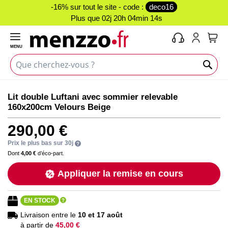
-16% sur tout le site - code :
deco16
Plus que
02j 20h 04min 14s
MENU
Mon 
Skip
Skip
Lit double Luftani avec sommier relevable
to
to
160x200cm Velours Beige
the
the
end
beginning
290,00 €
of
of
the
the
Prix le plus bas sur 30j
images
images
Dont
4,00 €
d’éco-part.
gallery
gallery
Appliquer la remise en cours
EN STOCK
Livraison entre le
10 et 17 août
à partir de
45,00 €