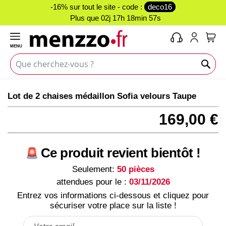
-16% sur tout le site - code :
deco16
Plus que
02j 17h 18min 56s
MENU
Mon 
Skip
Skip
Lot de 2 chaises médaillon Sofia velours Taupe
to
to
the
the
169,00 €
end
beginning
of
of
the
the
Ce produit revient bientôt !
images
images
gallery
gallery
Seulement:
50 pièces
attendues pour le :
03/11/2026
Entrez vos informations ci-dessous et cliquez pour
sécuriser votre place sur la liste !