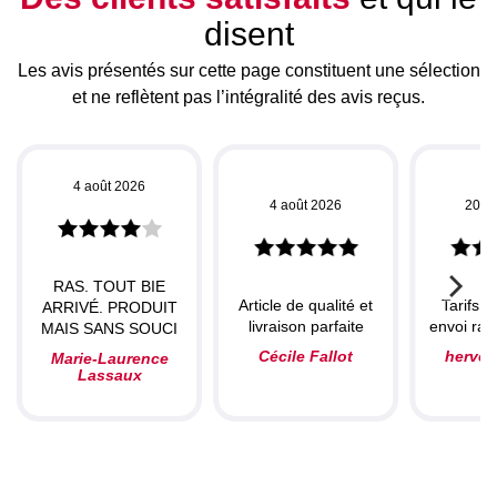
disent
Les avis présentés sur cette page constituent une sélection
et ne reflètent pas l’intégralité des avis reçus.
4 août 2026
4 août 2026
20 ju
RAS. TOUT BIE
Article de qualité et
Tarifs c
ARRIVÉ. PRODUIT
livraison parfaite
envoi rapi
MAIS SANS SOUCI
Cécile Fallot
herve
Marie-Laurence
Lassaux