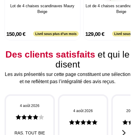
Lot de 4 chaises scandinaves Maury
Lot de 4 chaises scandinav
Beige
Beige
150,00 €
129,00 €
Livré sous plus d’un mois
Livré sous p
Des clients satisfaits
et qui le
disent
Les avis présentés sur cette page constituent une sélection
et ne reflètent pas l’intégralité des avis reçus.
4 août 2026
4 août 2026
20 ju
RAS. TOUT BIE