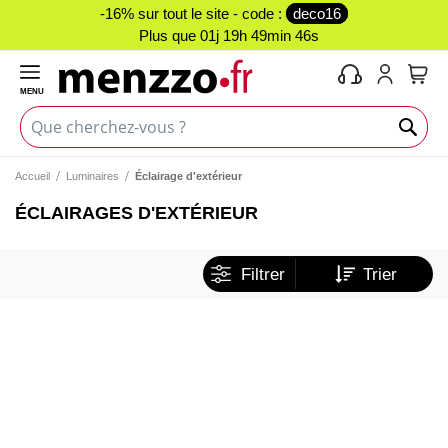
-16% sur tout le site - code :
deco16
Plus que
01j 19h 49min 46s
MENU
Mon 
Accueil
Luminaires
Éclairage d'extérieur
ÉCLAIRAGES D'EXTÉRIEUR
Filtrer
Trier