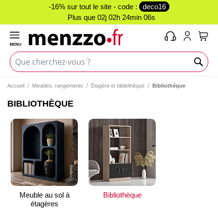
-16% sur tout le site - code :
deco16
Plus que
02j 02h 24min 05s
MENU
Mon 
Accueil
Meubles, rangements
Étagère et bibliothèque
Bibliothèque
BIBLIOTHÈQUE
Meuble au sol à
Bibliothèque
étagères