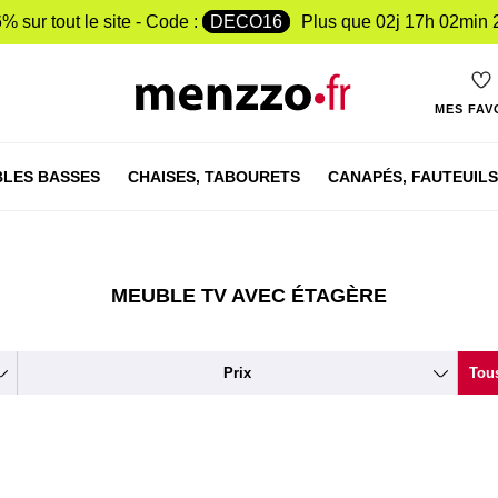
% sur tout le site - Code :
DECO16
Plus que
02j 17h 02min 
MES FAV
LES BASSES
CHAISES,
TABOURETS
CANAPÉS,
FAUTEUILS
MEUBLE TV AVEC ÉTAGÈRE
Prix
Tous