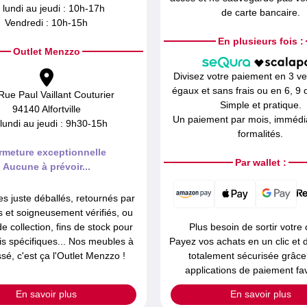
 lundi au jeudi : 10h-17h
de carte bancaire.
Vendredi : 10h-15h
En plusieurs fois :
Outlet Menzzo
Divisez votre paiement en 3 v
égaux et sans frais ou en 6, 9 o
Rue Paul Vaillant Couturier
Simple et pratique.
94140 Alfortville
Un paiement par mois, immédia
lundi au jeudi : 9h30-15h
formalités.
rmeture exceptionnelle
Par wallet :
Aucune à prévoir...
es juste déballés, retournés par
ts et soigneusement vérifiés, ou
de collection, fins de stock pour
Plus besoin de sortir votre 
is spécifiques... Nos meubles à
Payez vos achats en un clic et
ssé, c'est ça l'Outlet Menzzo !
totalement sécurisée grâce
applications de paiement fav
En savoir plus
En savoir plus