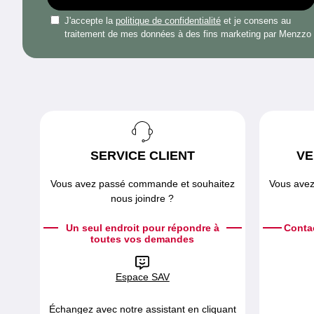
J'accepte la
politique de confidentialité
et je consens au
traitement de mes données à des fins marketing par Menzzo
SERVICE CLIENT
VE
Vous avez passé commande et souhaitez
Vous avez
nous joindre ?
Un seul endroit pour répondre à
Conta
toutes vos demandes
Espace SAV
Échangez avec notre assistant en cliquant