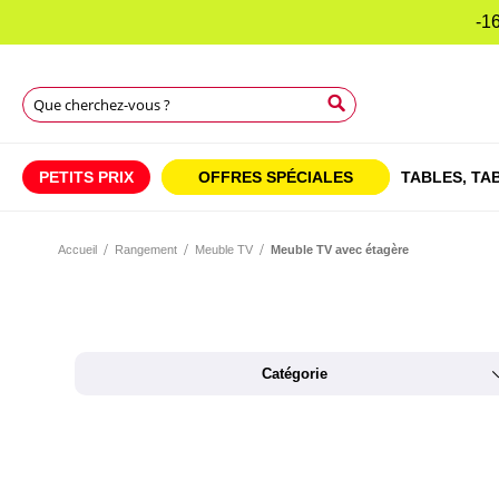
-16
Rechercher
Rechercher
Rechercher
PETITS PRIX
OFFRES SPÉCIALES
TABLES,
TAB
Accueil
Rangement
Meuble TV
Meuble TV avec étagère
Catégorie