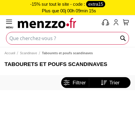
-15% sur tout le site - code :
extra15
Plus que
00j 00h 09min 14s
MENU
Mon 
Accueil
Scandinave
Tabourets et poufs scandinaves
TABOURETS ET POUFS SCANDINAVES
Filtrer
Trier