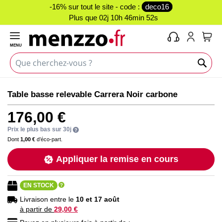
-16% sur tout le site - code :
deco16
Plus que
02j 10h 46min 52s
MENU
Mon 
Skip
Skip
Table basse relevable Carrera Noir carbone
to
to
the
the
176,00 €
end
beginning
of
of
Prix le plus bas sur 30j
the
the
Dont
1,00 €
d’éco-part.
images
images
Appliquer la remise en cours
gallery
gallery
EN STOCK
Livraison entre le
10 et 17 août
à partir de
29,00 €