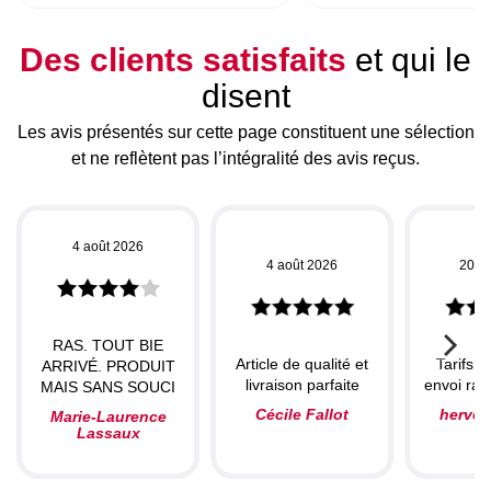
Des clients satisfaits
et qui le
disent
Les avis présentés sur cette page constituent une sélection
et ne reflètent pas l’intégralité des avis reçus.
4 août 2026
4 août 2026
20 ju
RAS. TOUT BIE
Article de qualité et
Tarifs c
ARRIVÉ. PRODUIT
livraison parfaite
envoi rapi
MAIS SANS SOUCI
Cécile Fallot
herve
Marie-Laurence
Lassaux