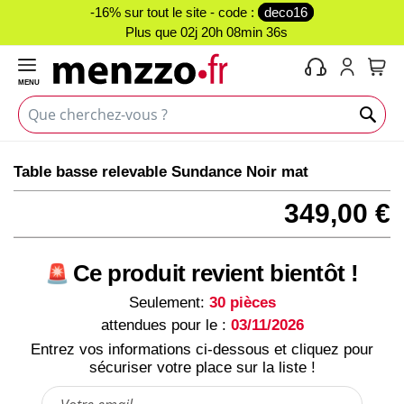
-16% sur tout le site - code :
deco16
Plus que
02j 20h 08min 35s
MENU
Mon 
Skip
Skip
Table basse relevable Sundance Noir mat
to
to
the
the
349,00 €
end
beginning
of
of
the
the
Ce produit revient bientôt !
images
images
gallery
gallery
Seulement:
30 pièces
attendues pour le :
03/11/2026
Entrez vos informations ci-dessous et cliquez pour
sécuriser votre place sur la liste !