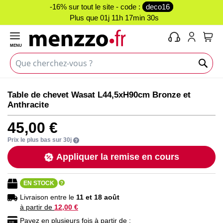
-16% sur tout le site - code :
deco16
Plus que
01j 11h 17min 30s
MENU
Mon 
Skip
Skip
Table de chevet Wasat L44,5xH90cm Bronze et
to
to
Anthracite
the
the
end
beginning
45,00 €
of
of
the
the
Prix le plus bas sur 30j
images
images
Appliquer la remise en cours
gallery
gallery
EN STOCK
Livraison entre le
11 et 18 août
à partir de
12,00 €
Payez en plusieurs fois à partir de :