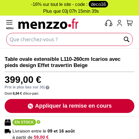
-16% sur tout le site - code :
deco16
Plus que
03j 07h 15min 39s
MENU
Mon 
Skip
Skip
Table ovale extensible L110-260cm Icarios avec
to
to
pieds design Effet travertin Beige
the
the
end
beginning
399,00 €
of
of
the
the
Prix le plus bas sur 30j
images
images
Dont
6,94 €
d’éco-part.
gallery
gallery
Appliquer la remise en cours
EN STOCK
Livraison entre le
09 et 16 août
à partir de
59,00 €