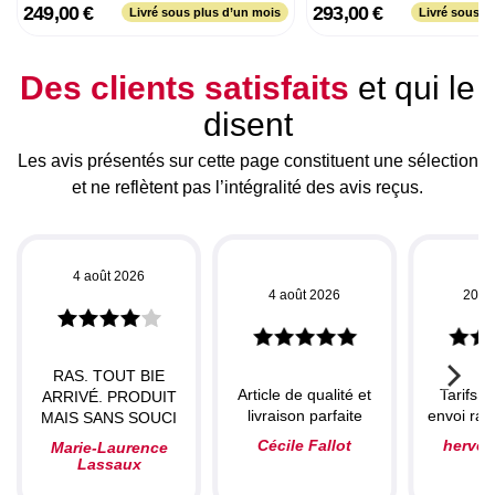
249,00 €
293,00 €
Livré sous plus d’un mois
Livré sous p
Des clients satisfaits
et qui le
disent
Les avis présentés sur cette page constituent une sélection
et ne reflètent pas l’intégralité des avis reçus.
4 août 2026
4 août 2026
20 ju
RAS. TOUT BIE
Article de qualité et
Tarifs c
ARRIVÉ. PRODUIT
livraison parfaite
envoi rapi
MAIS SANS SOUCI
Cécile Fallot
herve
Marie-Laurence
Lassaux