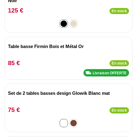
Noir
125 €
En stock
Table basse Firmin Bois et Métal Or
85 €
En stock
Livraison OFFERTE
Set de 2 tables basses design Glowik Blanc mat
75 €
En stock