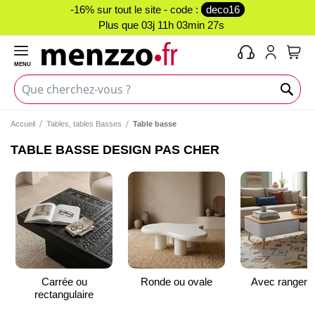
-16% sur tout le site - code :
deco16
Plus que
03j 11h 03min 26s
MENU
Mon 
Accueil
Tables, tables Basses
Table basse
TABLE BASSE DESIGN PAS CHER
Carrée ou
Ronde ou ovale
Avec rangem
rectangulaire